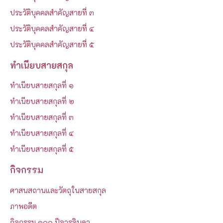
o
ประวัติบุคคลสำคัญสายที่ ๓
r
:
ประวัติบุคคลสำคัญสายที่ ๔
ประวัติบุคคลสำคัญสายที่ ๕
ทำเนียบสายสกุล
ทำเนียบสายสกุลที่ ๑
ทำเนียบสายสกุลที่ ๒
ทำเนียบสายสกุลที่ ๓
ทำเนียบสายสกุลที่ ๔
ทำเนียบสายสกุลที่ ๕
กิจกรรม
ศาสนสถานและวัตถุในสายสกุล
ภาพอดีต
กิจกรรม ๑๐๐ ปีจารุจินดา