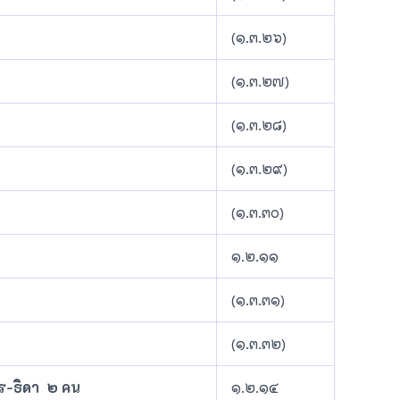
(๑.๓.๒๖)
(๑.๓.๒๗)
(๑.๓.๒๘)
(๑.๓.๒๙)
(๑.๓.๓๐)
๑.๒.๑๑
(๑.๓.๓๑)
(๑.๓.๓๒)
ตร-ธิดา ๒ คน
๑.๒.๑๔