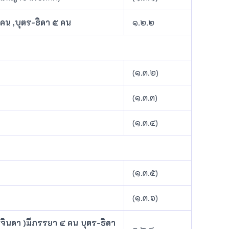
 คน ,บุตร-ธิดา ๕ คน
๑.๒.๒
(๑.๓.๒)
(๑.๓.๓)
(๑.๓.๔)
(๑.๓.๕)
(๑.๓.๖)
จินดา )มีภรรยา ๔ คน บุตร-ธิดา