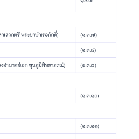
๑.๒.๔
หาเสวกตรี พระยาบำเรอภักดิ์)
(๑.๓.๗)
(๑.๓.๘)
องอำมาตย์เอก ขุนภูมิพิทยาภรณ์)
(๑.๓.๙)
(๑.๓.๑๐)
(๑.๓.๑๑)