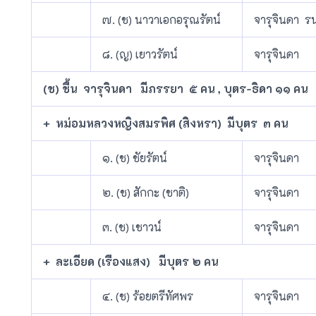
๗. (ช) นาวาเอกอรุณรัตน์
จารุจินดา ร
๘. (ญ) เยาวรัตน์
จารุจินดา
(ช) ชื้น จารุจินดา มีภรรยา ๕ คน , บุตร-ธิดา ๑๑ คน
+ หม่อมหลวงหญิงสมรพิศ (สิงหรา) มีบุตร ๓ คน
๑. (ช) ชัยรัตน์
จารุจินดา
๒. (ช) สักกะ (ชาติ)
จารุจินดา
๓. (ช) เชาวน์
จารุจินดา
+ ละเอียด (เรืองแสง) มีบุตร ๒ คน
๔. (ช) ร้อยตรีทัศพร
จารุจินดา