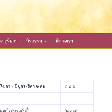
ารุจินดา
กิจกรรม
ติดต่อเรา
ุจินดา ) มีบุตร-ธิดา ๒ คน
๑.๒.๑
ุณหญิงบำเรอภักดิ์)
(๑.๓.๑)