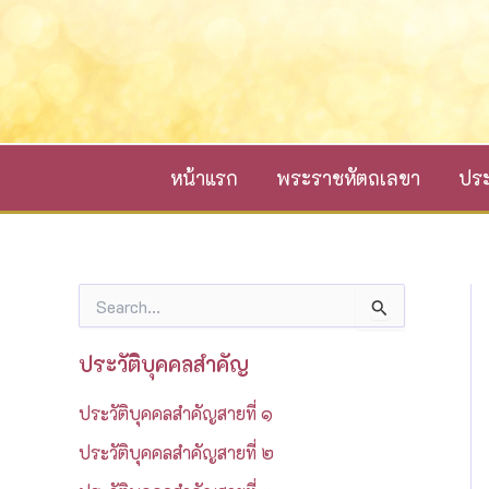
Skip
to
content
หน้าแรก
พระราชหัตถเลขา
ประ
S
e
a
ประวัติบุคคลสำคัญ
r
c
ประวัติบุคคลสำคัญสายที่ ๑
h
f
ประวัติบุคคลสำคัญสายที่ ๒
o
r