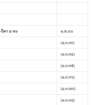
ร-ธิดา ๘ คน
๑.๒.๑๖
(๑.๓.๓๓)
(๑.๓.๓๔)
(๑.๓.๓๕)
(๑.๓.๓๖)
(๑.๓.๓๗)
(๑.๓.๓๘)