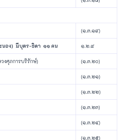
(๑.๓.๑๙)
 ระนอง) มีบุตร-ธิดา ๑๑ คน
๑.๒.๙
ลวงศุภการบริรักษ์)
(๑.๓.๒๐)
(๑.๓.๒๑)
(๑.๓.๒๒)
(๑.๓.๒๓)
(๑.๓.๒๔)
(๑.๓.๒๕)