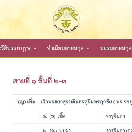
วัติบรรพบุรุษ
ทำเนียบสายสกุล
ชมรมสายสกุลจ
สายที่ ๑ ชั้นที่ ๒-๓
(ญ) เพิ่ม + เจ้าพระยาสุรบดินทรสุรินทรฦาชัย ( พร จาร
๑. (ช) เชื้อ
จารุจินดา
๒. (ญ) บุบผา
จารุจินดา (ค