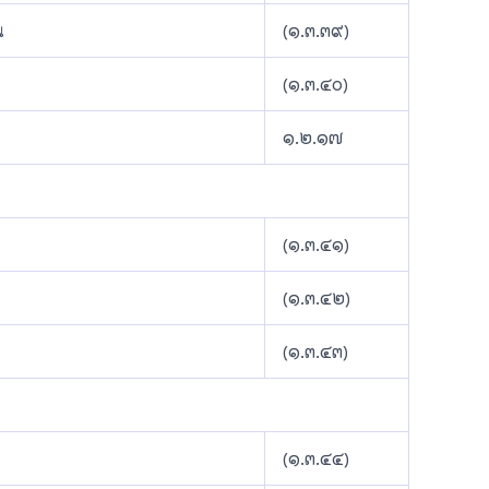
น
(๑.๓.๓๙)
(๑.๓.๔๐)
๑.๒.๑๗
(๑.๓.๔๑)
(๑.๓.๔๒)
(๑.๓.๔๓)
(๑.๓.๔๔)