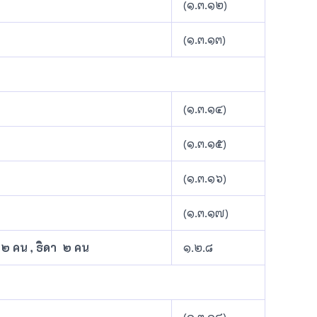
(๑.๓.๑๒)
(๑.๓.๑๓)
(๑.๓.๑๔)
(๑.๓.๑๕)
(๑.๓.๑๖)
(๑.๓.๑๗)
 ๒ คน , ธิดา ๒ คน
๑.๒.๘
(๑.๓.๑๘)