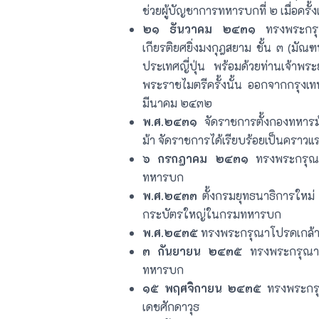
ช่วยผู้บัญชาการทหารบกที่ ๒ เมื่อครั้
๒๑ ธันวาคม ๒๔๓๑
ทรงพระกรุณ
เกียรติยศยิ่งมงกุฎสยาม ชั้น ๓ (ม
ประเทศญี่ปุ่น พร้อมด้วยท่านเจ้าพ
พระราชไมตรีครั้งนั้น ออกจากกรุงเ
มีนาคม ๒๔๓๒
พ.ศ.๒๔๓๑
จัดราชการตั้งกองทหารม้
ม้า จัดราชการได้เรียบร้อยเป็นคราวแ
๖ กรกฎาคม ๒๔๓๑
ทรงพระกรุณา
ทหารบก
พ.ศ.๒๔๓๓
ตั้งกรมยุทธนาธิการใหม
กระบัตรใหญ่ในกรมทหารบก
พ.ศ.๒๔๓๕
ทรงพระกรุณาโปรดเกล้าฯ
๓ กันยายน ๒๔๓๕
ทรงพระกรุณาโ
ทหารบก
๑๕ พฤศจิกายน ๒๔๓๕
ทรงพระกรุ
เดชศักดาวุธ