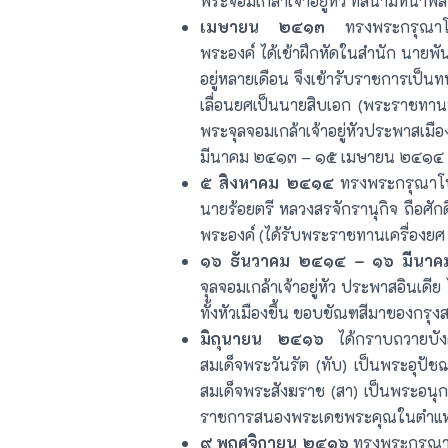
พระจอมเกล้าเจ้าอยู่หัว ที่สนามหน้
เมษายน ๒๔๑๓
ทรงพระกรุณาโปร
พระองค์ ได้เข้าฝึกหัดในสำนัก นายพั
อยู่หลายเดือน จึงเข้ารับราชการเป็น
เลื่อนยศเป็นนายสิบเอก (พระราชทา
พระจุลจอมเกล้าเจ้าอยู่หัวประพาสเมื
มีนาคม ๒๔๑๓ – ๑๕ เมษายน ๒๔๑๔
๕ สิงหาคม ๒๔๑๔
ทรงพระกรุณาโปร
นายร้อยตรี หลวงสรจักรานุกิจ ถือศั
พระองค์ (ได้รับพระราชทานเครื่องย
๑๖ ธันวาคม ๒๔๑๔ – ๑๖ มีนา
จุลจอมเกล้าเจ้าอยู่หัว ประพาสอินเดีย 
ทั้งหัวเมืองขึ้น ขอบขัณฑสีมาของกรุ
มิถุนายน ๒๔๑๖
ได้กราบถวายบังค
สมเด็จพระวันรัต (ทับ) เป็นพระอุปั
สมเด็จพระสังฆราช (สา) เป็นพระอนุก
ราชการสนองพระเดชพระคุณในตำแหน
๙ พฤศจิกายน ๒๔๑๖
ทรงพระกรุณาโ