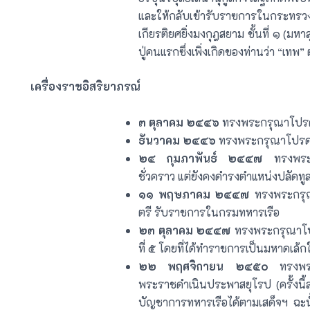
และให้กลับเข้ารับราฃการในกระท
เกียรติยศยิ่งมงกุฎสยาม ชั้นที่ ๑ (มหา
ปู่คนแรกซึ่งเพิ่งเกิดของท่านว่า “เทพ”
เครื่องราชอิสริยาภรณ์
๓ ตุลาคม ๒๔๔๖
ทรงพระกรุณาโปรดเ
ธันวาคม ๒๔๔๖
ทรงพระกรุณาโปรดเก
๒๔ กุมภาพันธ์ ๒๔๔๗
ทรงพระกร
ชั่วคราว แต่ยังคงดำรงตำแหน่งปลัด
๑๑ พฤษภาคม ๒๔๔๗
ทรงพระกรุณ
ตรี รับราชการในกรมทหารเรือ
๒๓ ตุลาคม ๒๔๔๗
ทรงพระกรุณาโปร
ที่ ๕ โดยที่ได้ทำราชการเป็นมหาดเล้
๒๒ พฤศจิกายน ๒๔๕๐
ทรงพระ
พระราชดำเนินประพาสยุโรป (ครั้งนี้ส
บัญชาการทหารเรือได้ตามเสด็จฯ ฉะน