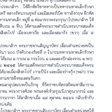
าพลับพลาพระเมรุ ท้องสนามหลวง ทุกวันตลอดงาน
ดเกล้าฯ ให้ฝึกหัดวิชาทหารเป็นทหารมหาดเล็กรักษา
นตรี หลวงรัตนรณยุพธ์ และมิสเตอร์เบิค ชาวอังกฤษ ฝึกหัด
ทหารมหาดเล็ก หมู่ที่ ๑ ต่อมาทรงพระกรุณาโปรดเกล้าฯ ให้
นหีบถม ๑ หีบ) ได้ตามเสด็จพระราชดำเนินพระบาทสมเด็จ
องสิงคโปร์ เมืองเบตาเวีย และเมืองสมารัง (ชวา) เมื่อ ๙
ดเกล้าฯ พระราชทานสัญญาบัตร เลื่อนตำแหน่งยศเป็น
กดินา ๖๐๐ บังคับกองร้อยที่ ๓ ในกรมทหารมหาดเล็กรักษา
ศ โต๊ะถม ๑ กาถม ๑ กระโถน ๑ และลองปักล่องจวน ๑ พก)
คม ๒๔๑๕
ได้ตามเสด็จพระราชดำเนินพระบาทสมเด็จพระ
ได้แวะเมืองสิงคโปร์ เกาะปีนัง และเมืองร่างกุ้ง (พม่า) รวม
งสยามชายฝั่งทะเลตะวันตก
มลาอุปสมบทเป็นภิกษุ ที่วัดราชบพิตรสถิตมหาสีมาราม
ชฌายะ พระวรวงศ์เธอ พระองค์เจ้าอรุณนิภาคุณาภรณ์ และ
รรมวาจา ได้ลาสิกขาเมื่อ ๑๙ ตุลาคม ๒๔๑๖ กลับเข้ารับ
่งเดิม
ปรดเกล้าฯ พระราชทานสัญญาบัตร เลื่อนตำแหน่งยศให้