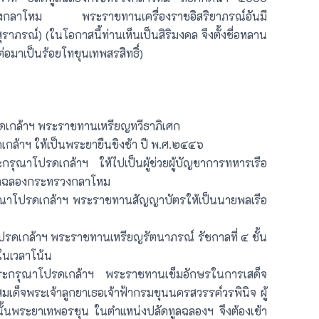
รวงกลาโหม พระราชทานเครื่องราชอิสริยาภรณ์อันมี
สุราภรณ์) (ในโอกาสนี้ท่านเห็นเป็นสิริมงคล จึงตั้งชื่อหลาน
 ต่อมาเป็นร้อยโทขุนเทพสรสิทธิ์)
กล้าฯ พระราชทานเหรียญทวีธาภิเศก
ล้าฯ ให้เป็นพระยายืนชิงช้า ปี พ.ศ.๒๔๔๖
ุณาโปรดเกล้าฯ ให้ไปเป็นผู้ช่วยผู้บัญชาการทหารเรือ
ทูลฉลองกระทรวงกลาโหม
าโปรดเกล้าฯ พระราชทานสัญญาบัตรให้เป็นนายพลเรือ
ดเกล้าฯ พระราชทานเหรียญรัตนาภรณ์ รัชกาลที่ ๔ ชั้น
กในเวลาโน้น
กรุณาโปรดเกล้าฯ พระราชทานเข็มอักษรในการเสด็จ
มเด็จพระเจ้าลูกยาเธอเจ้าฟ้ากรมขุนนครสวรรค์วรพินิจ ผู้
ั้นพระยาเทพอรชุน ในตำแหน่งปลัดทูลฉลองฯ จึงต้องเข้า