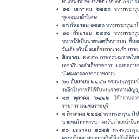
ตำแหน่งข้าหลวงเทศาภิบาลสำเร็จรา
๒๔ มกราคม ๒๔๔๑
ทรงพระกรุณา
จุลจอมเกล้าวิเศษ
๑๓ กันยายน ๒๔๔๑
ทรงพระกรุณาโ
๒๑ กันยายน ๒๔๔๑
ทรงพระกรุณ
ทหารให้เป็นนายพลตรีทหารบก ขึ้นอย
วันเดียวกันนี้ สมเด็จพระนางเจ้า พ
สิงหาคม ๒๔๔๒
กระทรวงมหาดไทยร
เทศาภิบาลสำเร็จราชการ มณฑลราชบุ
บังคมลาออกจากราชการ)
๒๐ กันยายน ๒๔๔๒
ทรงพระกรุณาโป
ระลึกในการที่ได้รับพระราชทานสัญญา
๑๙ ตุลาคม ๒๔๔๒
ได้กราบถวาย
ราชการ มณฑลราชบุรี
๑ สิงหาคม ๒๔๔๔
ทรงพระกรุณาโปรด
นายพลโททหารบก คงรับตำแหน่งในหน้
๓๐ มกราคม ๒๔๔๕
ทรงพระกรุณา
อรชุนวิบุลยเสนานุกูลกิจวิสิฐภักด