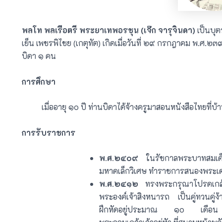
พลโท พลเรือตรี พระยาเทพอรชุน (เจ๊ก จารุจินดา)
เป็นบุ
เย็น เพชรพิไชย (เกตุทัต) เกิดเมื่อวันที่ ๒๙ กรกฎาคม พ.ศ.๒๓๙
บิดา ๑ คน
การศึกษา
เมื่ออายุ ๑๐ ปี ท่านบิดาได้จ้างครูมาสอนหนังสือไทยที
การรับราชการ
พ.ศ.๒๔๐๙
ในรัชกาลพระบาทสมเด็จพ
มหาดเล็กวิเศษ ทำราชการสนองพระเดช
พ.ศ.๒๔๑๒
ทรงพระกรุณาโปรดเกล้าฯ
พระองค์เจ้าสิงหนารถ เป็นคู่ทวนคู่ง
ฝึกหัดอยู่ประมาณ ๑๐ เดือน 