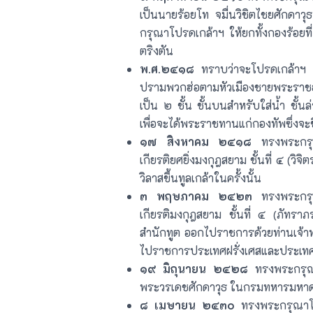
เป็นนายร้อยโท จมื่นวิชิตไชยศักดาว
กรุณาโปรดเกล้าฯ ให้ยกทั้งกองร้อยท
ตริงตัน
พ.ศ.๒๔๑๘
ทราบว่าจะโปรดเกล้าฯ ให
ปรามพวกฮ่อตามหัวเมืองชายพระราชอ
เป็น ๒ ชั้น ชั้นบนสำหรับใส่น้ำ ชั้น
เพื่อจะได้พระราชทานแก่กองทัพซึ่งจะ
๑๗ สิงหาคม ๒๔๑๘
ทรงพระกรุณ
เกียรติยศยิ่งมงกุฎสยาม ชั้นที่ ๔ (ว
วิลาสขึ้นทูลเกล้าในครั้งนั้น
๓ พฤษภาคม ๒๔๒๓
ทรงพระกรุณ
เกียรติมงกุฎสยาม ชั้นที่ ๔ (ภัทร
สำนักทูต ออกไปราชการด้วยท่านเจ้าพ
ไปราชการประเทศฝรั่งเศสและประเท
๑๙ มิถุนายน ๒๔๒๘
ทรงพระกรุณา
พระวรเดชศักดาวุธ ในกรมทหารมหาดเ
๘ เมษายน ๒๔๓๐
ทรงพระกรุณาโปร