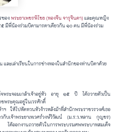
ตรของ
พระยาเพชรพิไชย (ทองจีน จารุจินดา)
และคุณหญิง
๕ มีพี่น้องร่วมบิดามารดาเดียวกัน ๑๐ คน มีพี่น้องร่วม
่บ้าน และเล่าเรียนในการช่างทองในสำนักของท่านบิดาด้วย
ระจอมเกล้าเจ้าอยู่หัว อายุ ๑๕ ปี ได้ถวายตัวเป็น
พระคุณอยู่ในเวรศักดิ์
 ให้ไปหัดทวนหัวง้าวหลังม้าที่สำนักพระราชวรวงศ์เธอ
้าวกับเจ้าพระยาเทเวศร์วงษ์วิวัฒน์ (ม.ร.ว.หลาน กุญชร)
ได้ออกงานถวายตัวในการพระบรมศพพระบาทสมเด็จ