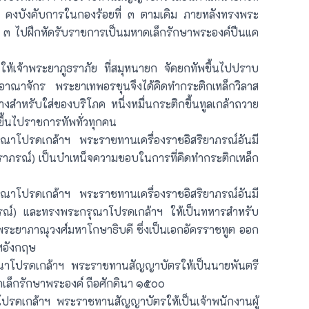
ุธ คงบังคับการในกองร้อยที่ ๓ ตามเดิม ภายหลังทรงพระ
ี่ ๓ ไปฝึกหัดรับราชการเป็นมหาดเล็กรักษาพระองค์ปืนแค
้เจ้าพระยาภูธราภัย ที่สมุหนายก จัดยกทัพขึ้นไปปราบ
าณาจักร พระยาเทพอรชุนจึงได้คิดทำกระติกเหล็กวิลาส
ล่างสำหรับใส่ของบริโภค หนึ่งหมื่นกระติกขึ้นทูลเกล้าถวาย
ขึ้นไปราชการทัพทั่วทุกคน
าโปรดเกล้าฯ พระราฃทานเครื่องราชอิสริยาภรณ์อันมี
ิจิตราภรณ์) เป็นบำเหน็จความชอบในการที่คิดทำกระติกเหล็ก
าโปรดเกล้าฯ พระราชทานเครื่องราชอิสริยาภรณ์อันมี
าภรณ์) และทรงพระกรุณาโปรดเกล้าฯ ให้เป็นทหารสำหรับ
ระยาภาณุวงศ์มหาโกษาธิบดี ซึ่งเป็นเอกอัครราชทูต ออก
ศอังกฤษ
โปรดเกล้าฯ พระราชทานสัญญาบัตรให้เป็นนายพันตรี
ล็กรักษาพระองค์ ถือศักดินา ๑๕๐๐
ดเกล้าฯ พระราชทานสัญญาบัตรให้เป็นเจ้าพนักงานผู้