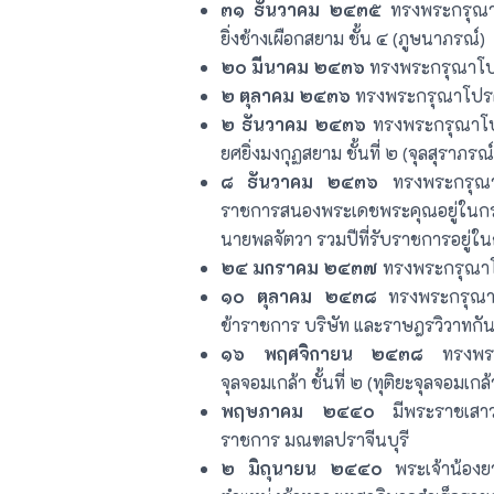
๓๑ ธันวาคม ๒๔๓๕
ทรงพระกรุณาโป
ยิ่งช้างเผือกสยาม ชั้น ๔ (ภูษนาภรณ์)
๒๐ มีนาคม ๒๔๓๖
ทรงพระกรุณาโปร
๒ ตุลาคม ๒๔๓๖
ทรงพระกรุณาโปรด
๒ ธันวาคม ๒๔๓๖
ทรงพระกรุณาโปรด
ยศยิ่งมงกุฏสยาม ชั้นที่ ๒ (จุลสุราภร
๘ ธันวาคม ๒๔๓๖
ทรงพระกรุณาโ
ราชการสนองพระเดชพระคุณอยู่ในกร
นายพลจัตวา รวมปีที่รับราชการอยู่ใน
๒๔ มกราคม ๒๔๓๗
ทรงพระกรุณาโป
๑๐ ตุลาคม ๒๔๓๘
ทรงพระกรุณาโป
ข้าราชการ บริษัท และราษฎรวิวาทกั
๑๖ พฤศจิกายน ๒๔๓๘
ทรงพระก
จุลจอมเกล้า ชั้นที่ ๒ (ทุติยะจุลจอ
พฤษภาคม ๒๔๔๐
มีพระราชเสาวณ
ราชการ มณฑลปราจีนบุรี
๒ มิถุนายน ๒๔๔๐
พระเจ้าน้องย