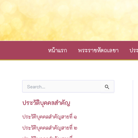
Skip
to
content
หน้าแรก
พระราชหัตถเลขา
ประ
S
e
a
ประวัติบุคคลสำคัญ
r
c
ประวัติบุคคลสำคัญสายที่ ๑
h
f
ประวัติบุคคลสำคัญสายที่ ๒
o
r