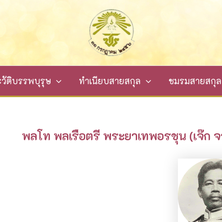
วัติบรรพบุรุษ
ทำเนียบสายสกุล
ชมรมสายสกุลจ
พลโท พลเรือตรี พระยาเทพอรชุน (เจ๊ก จ