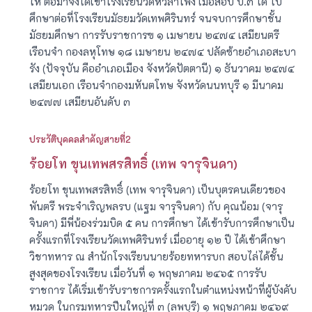
ให้ ต่อมาจึงได้เข้าโรงเรียนวัดหัวลำโพง เมื่อสอบ ป.๓ ได้ ไป
ศึกษาต่อที่โรงเรียนมัธยมวัดเทพศิรินทร์ จนจบการศึกษาชั้น
มัธยมศึกษา การรับราชการฃ ๑ เมษายน ๒๔๗๔ เสมียนตรี
เรือนจำ กองลหุโทษ ๑๘ เมษายน ๒๔๗๔ ปลัดซ้ายอำเภอสะบา
รัง (ปัจจุบัน คืออำเภอเมือง จังหวัดปัตตานี) ๑ ธันวาคม ๒๔๗๔
เสมียนเอก เรือนจำกองมหันตโทษ จังหวัดนนทบุรี ๑ มีนาคม
๒๔๗๗ เสมียนอันดับ ๓
ประวัติบุคคลสำคัญสายที่2
ร้อยโท ขุนเทพสรสิทธิ์ (เทพ จารุจินดา)
ร้อยโท ขุนเทพสรสิทธิ์ (เทพ จารุจินดา) เป็นบุตรคนเดียวของ
พันตรี พระจำเริญพลรบ (แฐม จารุจินดา) กับ คุณน้อม (จารุ
จินดา) มีพี่น้องร่วมบิด ๕ คน การศึกษา ได้เข้ารับการศึกษาเป็น
ครั้งแรกที่โรงเรียนวัดเทพศิรินทร์ เมื่ออายุ ๑๒ ปี ได้เข้าศึกษา
วิชาทหาร ณ สำนักโรงเรียนนายร้อยทหารบก สอบไล่ได้ชั้น
สูงสุดของโรงเรียน เมื่อวันที่ ๑ พฤษภาคม ๒๔๖๕ การรับ
ราชการ ได้เริ่มเข้ารับราชการครั้งแรกในตำแหน่งหน้าที่ผู้บังคับ
หมวด ในกรมทหารปืนใหญ่ที่ ๓ (ลพบุรี) ๑ พฤษภาคม ๒๔๖๙