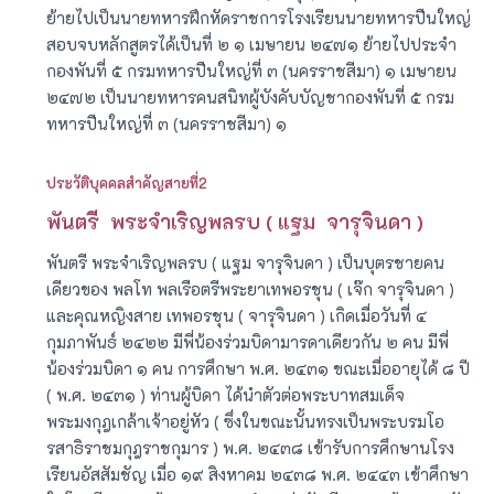
ย้ายไปเป็นนายทหารฝึกหัดราชการโรงเรียนนายทหารปืนใหญ่
สอบจบหลักสูตรได้เป็นที่ ๒ ๑ เมษายน ๒๔๗๑ ย้ายไปประจำ
กองพันที่ ๕ กรมทหารปืนใหญ่ที่ ๓ (นครราชสีมา) ๑ เมษายน
๒๔๗๒ เป็นนายทหารคนสนิทผู้บังคับบัญชากองพันที่ ๕ กรม
ทหารปืนใหญ่ที่ ๓ (นครราชสีมา) ๑
ประวัติบุคคลสำคัญสายที่2
พันตรี พระจำเริญพลรบ ( แฐม จารุจินดา )
พันตรี พระจำเริญพลรบ ( แฐม จารุจินดา ) เป็นบุตรชายคน
เดียวของ พลโท พลเรือตรีพระยาเทพอรชุน ( เจ๊ก จารุจินดา )
และคุณหญิงสาย เทพอรชุน ( จารุจินดา ) เกิดเมื่อวันที่ ๔
กุมภาพันธ์ ๒๔๒๒ มีพี่น้องร่วมบิดามารดาเดียวกัน ๒ คน มีพี่
น้องร่วมบิดา ๑ คน การศึกษา พ.ศ. ๒๔๓๑ ขณะเมื่ออายุได้ ๘ ปี
( พ.ศ. ๒๔๓๑ ) ท่านผู้บิดา ได้นำตัวต่อพระบาทสมเด็จ
พระมงกุฎเกล้าเจ้าอยู่หัว ( ซึ่งในขณะนั้นทรงเป็นพระบรมโอ
รสาธิราชมกุฎราชกุมาร ) พ.ศ. ๒๔๓๘ เข้ารับการศึกษานโรง
เรียนอัสสัมชัญ เมื่อ ๑๙ สิงหาคม ๒๔๓๘ พ.ศ. ๒๔๔๓ เข้าศึกษา