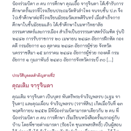
น้องร่วมบิดา ๓ คน การศึกษา คุณเอื้อ จารุจินดา ได้เข้ารับการ
ศึกษาครั้งแรกที่โรงเรียนประถมวัดหัวลำโพง จนจบชั้น ป.๓ จึง
ไปเข้าศึกษาต่อที่โรงเรียนมัธยมวัดเทพศิรินทร์ เมื่อสำเร็จการ
ศึกษาในชั้นมัธยมแล้ว ได้เข้าศึกษาในมหาวิทยาลัย
ธรรมศาสตร์และการเมือง สำเร็จเป็นธรรรมศาสตร์บัณฑิต รุ่นปี
๒๔๘๒ การรับราชการ ๒๐ เมษายน ๒๔๘๓ อัยการฝึกหัด กอง
คดี กรมอัยการ ๑๐ ตุลาคม ๒๔๘๓ อัยการผู้ช่วย จังหวัด
นครราชสีมา ๑๕ มกราคม ๒๔๘๖ อัยการผู้ช่วย กองคดี กรม
อัยการ ๑ กุมภาพันธ์ ๒๔๙๐ อัยการจังหวัดกระบี่ ๓๐ […]
ประวัติบุคคลสำคัญสายที่2
คุณเติม จารุจินดา
คุณเติม จารุจินดา เป็นบุตร พันตรีพระจำเริญพลรบ (แฐม จา
รุินดา) และคุณเผื่อน จำเริญพลรบ (วราห์สิน) เกิดเมื่อวันที่ ๑๓
พฤศจิกายน ๒๔๕๒ มีพี่น้องร่วมบิดามารดาเดียวกัน ๒ คน พี่
น้องร่วมบิดา ๓ คน การศึกษา เริ่มเรียนหนังสือครั้งแรกอยู่กับ
บ้าน โดยพี่ชายต่างมารดา (ร้อยโท ขุนเทพสรสิทธิ์) เป็นผู้สอน